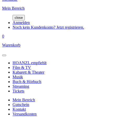
Mein Bereich
close
Anmelden
Noch kein Kundenkonto? Jetzt registrieren.
0
Warenkorb
HOANZL empfiehlt
Film & TV
Kabarett & Theater
Musik
Buch & Hörbuch
Streaming
Tickets
Mein Bereich
Gutschein
Kontakt
Versandkosten