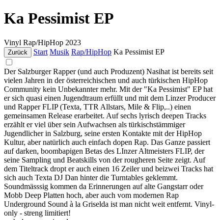
Ka Pessimist EP
Vinyl
Rap/HipHop
2023
Start
Musik
Rap/HipHop
Ka Pessimist EP
Zurück
Der Salzburger Rapper (und auch Produzent) Nasihat ist bereits seit
vielen Jahren in der österreichischen und auch türkischen HipHop
Community kein Unbekannter mehr. Mit der "Ka Pessimist" EP hat
er sich quasi einen Jugendtraum erfüllt und mit dem Linzer Producer
und Rapper FLIP (Texta, TTR Allstars, Mile & Flip,..) einen
gemeinsamen Release erarbeitet. Auf sechs lyrisch deepen Tracks
erzählt er viel über sein Aufwachsen als türkischstämmiger
Jugendlicher in Salzburg, seine ersten Kontakte mit der HipHop
Kultur, aber natürlich auch einfach dopen Rap. Das Ganze passiert
auf darken, boombapigen Betas des LInzer Altmeisters FLIP, der
seine Sampling und Beatskills von der rougheren Seite zeigt. Auf
dem Titeltrack dropt er auch einen 16 Zeiler und beizwei Tracks hat
sich auch Texta DJ Dan hinter die Turntables geklemmt.
Soundmässsig kommen da Erinnerungen auf alte Gangstarr oder
Mobb Deep Platten hoch, aber auch vom modernen Rap
Underground Sound à la Griselda ist man nicht weit entfernt. Vinyl-
only - streng limitiert!