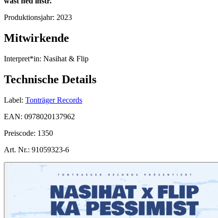
wast ned instr.
Produktionsjahr:
2023
Mitwirkende
Interpret*in:
Nasihat & Flip
Technische Details
Label:
Tonträger Records
EAN:
0978020137962
Preiscode:
1350
Art. Nr.:
91059323-6