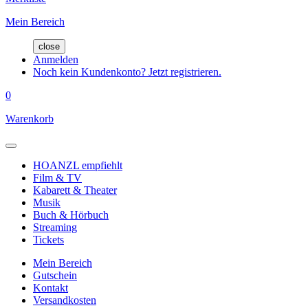
Mein Bereich
close
Anmelden
Noch kein Kundenkonto? Jetzt registrieren.
0
Warenkorb
HOANZL empfiehlt
Film & TV
Kabarett & Theater
Musik
Buch & Hörbuch
Streaming
Tickets
Mein Bereich
Gutschein
Kontakt
Versandkosten