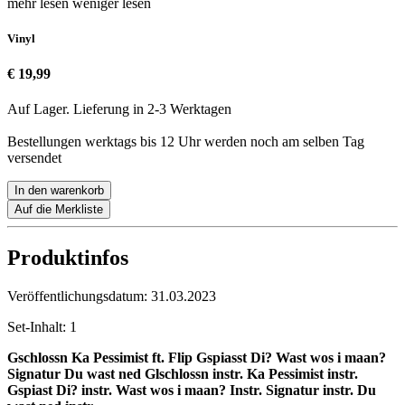
mehr lesen
weniger lesen
Vinyl
€ 19,99
Auf Lager. Lieferung in 2-3 Werktagen
Bestellungen werktags bis 12 Uhr werden noch am selben Tag
versendet
In den warenkorb
Auf die Merkliste
Produktinfos
Veröffentlichungsdatum:
31.03.2023
Set-Inhalt:
1
Gschlossn
Ka Pessimist ft. Flip
Gspiasst Di?
Wast wos i maan?
Signatur
Du wast ned
Glschlossn instr.
Ka Pessimist instr.
Gspiast Di? instr.
Wast wos i maan? Instr.
Signatur instr.
Du