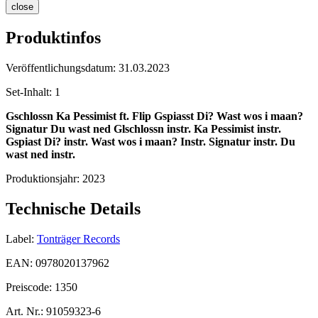
close
Produktinfos
Veröffentlichungsdatum:
31.03.2023
Set-Inhalt:
1
Gschlossn
Ka Pessimist ft. Flip
Gspiasst Di?
Wast wos i maan?
Signatur
Du wast ned
Glschlossn instr.
Ka Pessimist instr.
Gspiast Di? instr.
Wast wos i maan? Instr.
Signatur instr.
Du
wast ned instr.
Produktionsjahr:
2023
Technische Details
Label:
Tonträger Records
EAN:
0978020137962
Preiscode:
1350
Art. Nr.:
91059323-6