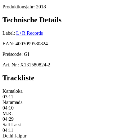
Produktionsjahr:
2018
Technische Details
Label:
L+R Records
EAN:
4003099580824
Preiscode:
GI
Art. Nr.:
X131580824-2
Trackliste
Kamaloka
03:11
Naramada
04:10
M.R.
04:29
Salt Lassi
04:11
Delhi Jaipur