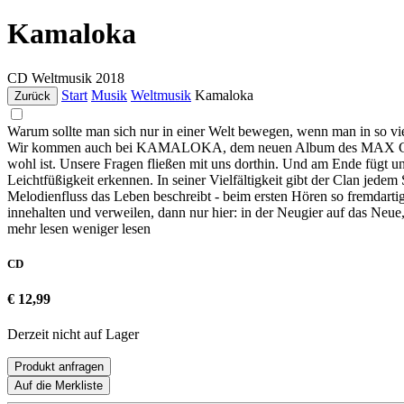
Kamaloka
CD
Weltmusik
2018
Start
Musik
Weltmusik
Kamaloka
Zurück
Warum sollte man sich nur in einer Welt bewegen, wenn man in so vie
Wir kommen auch bei KAMALOKA, dem neuen Album des MAX CLOUTH
wohl ist. Unsere Fragen fließen mit uns dorthin. Und am Ende fügt u
Leichtfüßigkeit erkennen. In seiner Vielfältigkeit gibt der Clan jed
Melodienfluss das Leben beschreibt - beim ersten Hören so fremdarti
innehalten und verweilen, dann nur hier: in der Neugier auf das Neue,
mehr lesen
weniger lesen
CD
€ 12,99
Derzeit nicht auf Lager
Produkt anfragen
Auf die Merkliste