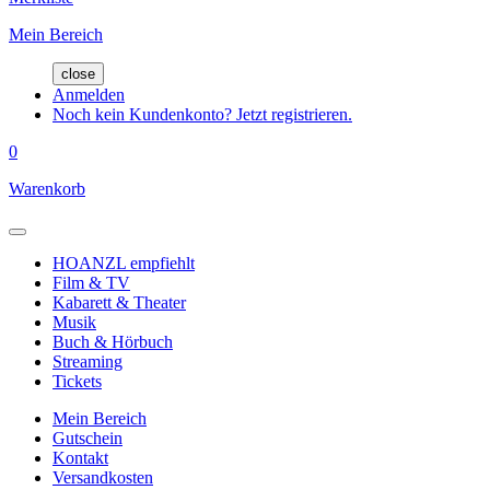
Mein Bereich
close
Anmelden
Noch kein Kundenkonto? Jetzt registrieren.
0
Warenkorb
HOANZL empfiehlt
Film & TV
Kabarett & Theater
Musik
Buch & Hörbuch
Streaming
Tickets
Mein Bereich
Gutschein
Kontakt
Versandkosten