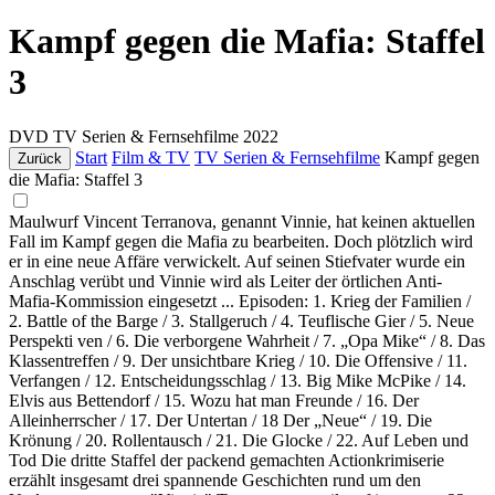
Kampf gegen die Mafia: Staffel
3
DVD
TV Serien & Fernsehfilme
2022
Start
Film & TV
TV Serien & Fernsehfilme
Kampf gegen
Zurück
die Mafia: Staffel 3
Maulwurf Vincent Terranova, genannt Vinnie, hat keinen aktuellen
Fall im Kampf gegen die Mafia zu bearbeiten. Doch plötzlich wird
er in eine neue Affäre verwickelt. Auf seinen Stiefvater wurde ein
Anschlag verübt und Vinnie wird als Leiter der örtlichen Anti-
Mafia-Kommission eingesetzt ... Episoden: 1. Krieg der Familien /
2. Battle of the Barge / 3. Stallgeruch / 4. Teuflische Gier / 5. Neue
Perspekti ven / 6. Die verborgene Wahrheit / 7. „Opa Mike“ / 8. Das
Klassentreffen / 9. Der unsichtbare Krieg / 10. Die Offensive / 11.
Verfangen / 12. Entscheidungsschlag / 13. Big Mike McPike / 14.
Elvis aus Bettendorf / 15. Wozu hat man Freunde / 16. Der
Alleinherrscher / 17. Der Untertan / 18 Der „Neue“ / 19. Die
Krönung / 20. Rollentausch / 21. Die Glocke / 22. Auf Leben und
Tod Die dritte Staffel der packend gemachten Actionkrimiserie
erzählt insgesamt drei spannende Geschichten rund um den