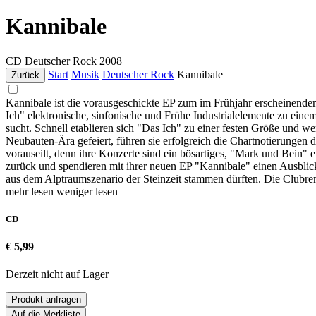
Kannibale
CD
Deutscher Rock
2008
Start
Musik
Deutscher Rock
Kannibale
Zurück
Kannibale ist die vorausgeschickte EP zum im Frühjahr erscheinende
Ich" elektronische, sinfonische und Frühe Industrialelemente zu eine
sucht. Schnell etablieren sich "Das Ich" zu einer festen Größe und w
Neubauten-Ära gefeiert, führen sie erfolgreich die Chartnotierungen
vorauseilt, denn ihre Konzerte sind ein bösartiges, "Mark und Bein" 
zurück und spendieren mit ihrer neuen EP "Kannibale" einen Ausblick 
aus dem Alptraumszenario der Steinzeit stammen dürften. Die Clubremi
mehr lesen
weniger lesen
CD
€ 5,99
Derzeit nicht auf Lager
Produkt anfragen
Auf die Merkliste