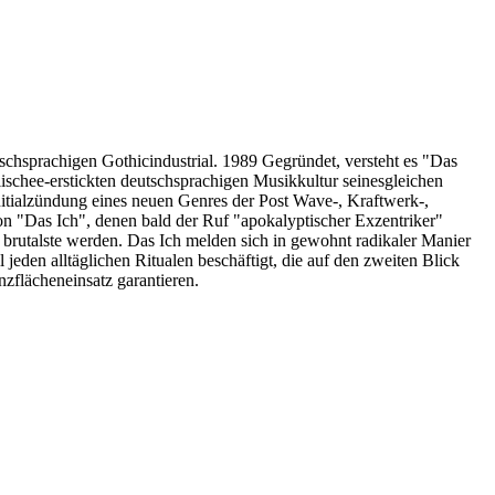
chsprachigen Gothicindustrial. 1989 Gegründet, versteht es "Das
lischee-erstickten deutschsprachigen Musikkultur seinesgleichen
Initialzündung eines neuen Genres der Post Wave-, Kraftwerk-,
on "Das Ich", denen bald der Ruf "apokalyptischer Exzentriker"
d brutalste werden. Das Ich melden sich in gewohnt radikaler Manier
jeden alltäglichen Ritualen beschäftigt, die auf den zweiten Blick
nzflächeneinsatz garantieren.