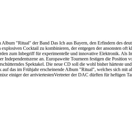
n Album "Ritual" der Band Das Ich aus Bayern, den Erfindern des deuts
m explosiven Cocktail zu kombinieren, der entgegen der ansonsten oft k
erden zum Inbegriff für experimentelle und innovative Elektronik. Als 
 der Independentszene an. Europaweite Tourneen festigen die Position v
erschütterndes Spektakel. Die neue CD soll die wohl bisher härteste un
auf das im Frühjahr erscheinende Album "Ritual", welches sich mit all 
xe einiger der arriviertestenVertreter der DAC dürften für heftigen Ta