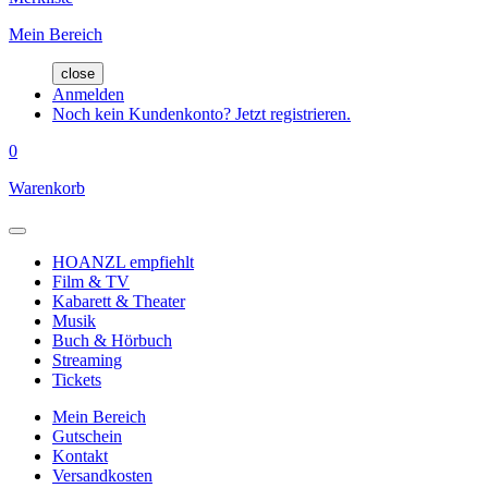
Mein Bereich
close
Anmelden
Noch kein Kundenkonto? Jetzt registrieren.
0
Warenkorb
HOANZL empfiehlt
Film & TV
Kabarett & Theater
Musik
Buch & Hörbuch
Streaming
Tickets
Mein Bereich
Gutschein
Kontakt
Versandkosten