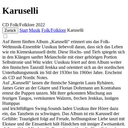
Karuselli
CD
Folk/Folklore
2022
Start
Musik
Folk/Folklore
Karuselli
Zurück
Auf ihrem fünften Album „Karuselli“ erinnert uns das Folk-
Weltmusik-Ensemble Uusikuu liebevoll daran, dass sich das Leben
wie ein Kirmeskarussell dreht. Diese Hochs- und Tiefs spiegeln sich
in den Klängen sanfter Melancholie mit einer gehörigen Portion
Selbstironie und Witz wider. Uusikuu feiert auf dem Album weiter
den finnischen Tanzstil Jenkka und orientiert sich an der nordischen
Unterhaltungsmusik im Stil der 1930er bis 1960er Jahre. Erscheint
als CD auf Nordic Notes.
Auf „Karuselli“ lassen die finnische Sängerin Laura Ryhänen,
James Geier an der Gitarre und Florian Dohrmann am Kontrabass
erneut die Puppen tanzen. Mit ihrer gekonnten Mischung aus
feurigen Tangos, verträumten Walzern, frechen Jenkkas, lustigen
Humppas
und leichtfüßigen Swing-Sounds laden Uusikuu ihre Hörer dazu
ein, das Tanzbein zu schwingen. Das Album ist ein Karussell der
Gefühle: Traurigkeit folgt auf Freude, hoffnungslose Liebe tanzt mit
Ekstase und die Einsamkeit hält Händchen mit inniger Zweisamkeit.