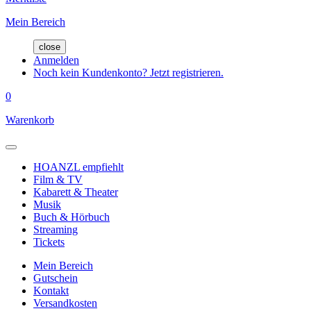
Mein Bereich
close
Anmelden
Noch kein Kundenkonto? Jetzt registrieren.
0
Warenkorb
HOANZL empfiehlt
Film & TV
Kabarett & Theater
Musik
Buch & Hörbuch
Streaming
Tickets
Mein Bereich
Gutschein
Kontakt
Versandkosten