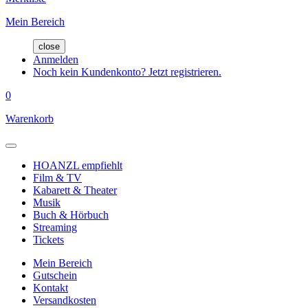
Mein Bereich
close
Anmelden
Noch kein Kundenkonto? Jetzt registrieren.
0
Warenkorb
HOANZL empfiehlt
Film & TV
Kabarett & Theater
Musik
Buch & Hörbuch
Streaming
Tickets
Mein Bereich
Gutschein
Kontakt
Versandkosten