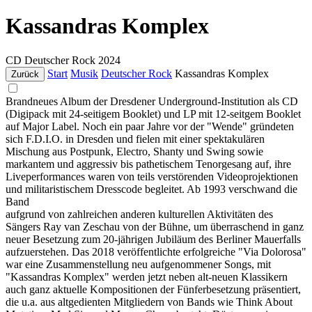
Kassandras Komplex
CD
Deutscher Rock
2024
Start
Musik
Deutscher Rock
Kassandras Komplex
Zurück
Brandneues Album der Dresdener Underground-Institution als CD
(Digipack mit 24-seitigem Booklet) und LP mit 12-seitgem Booklet
auf Major Label. Noch ein paar Jahre vor der "Wende" gründeten
sich F.D.I.O. in Dresden und fielen mit einer spektakulären
Mischung aus Postpunk, Electro, Shanty und Swing sowie
markantem und aggressiv bis pathetischem Tenorgesang auf, ihre
Liveperformances waren von teils verstörenden Videoprojektionen
und militaristischem Dresscode begleitet. Ab 1993 verschwand die
Band
aufgrund von zahlreichen anderen kulturellen Aktivitäten des
Sängers Ray van Zeschau von der Bühne, um überraschend in ganz
neuer Besetzung zum 20-jährigen Jubiläum des Berliner Mauerfalls
aufzuerstehen. Das 2018 veröffentlichte erfolgreiche "Via Dolorosa"
war eine Zusammenstellung neu aufgenommener Songs, mit
"Kassandras Komplex" werden jetzt neben alt-neuen Klassikern
auch ganz aktuelle Kompositionen der Fünferbesetzung präsentiert,
die u.a. aus altgedienten Mitgliedern von Bands wie Think About