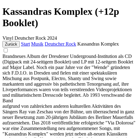
Kassandras Komplex (+12p
Booklet)
Vinyl
Deutscher Rock
2024
Start
Musik
Deutscher Rock
Kassandras Komplex
Zurück
Brandneues Album der Dresdener Underground-Institution als CD
(Digipack mit 24-seitigem Booklet) und LP mit 12-seitgem Booklet
auf Major Label. Noch ein paar Jahre vor der "Wende" gründeten
sich F.D.I.O. in Dresden und fielen mit einer spektakulären
Mischung aus Postpunk, Electro, Shanty und Swing sowie
markantem und aggressiv bis pathetischem Tenorgesang auf, ihre
Liveperformances waren von teils verstörenden Videoprojektionen
und militaristischem Dresscode begleitet. Ab 1993 verschwand die
Band
aufgrund von zahlreichen anderen kulturellen Aktivitäten des
Sängers Ray van Zeschau von der Bühne, um überraschend in ganz
neuer Besetzung zum 20-jährigen Jubiläum des Berliner Mauerfalls
aufzuerstehen. Das 2018 veröffentlichte erfolgreiche "Via Dolorosa"
war eine Zusammenstellung neu aufgenommener Songs, mit
"Kassandras Komplex" werden jetzt neben alt-neuen Klassikern