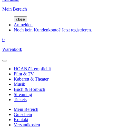
Mein Bereich
close
Anmelden
Noch kein Kundenkonto? Jetzt registrieren.
0
Warenkorb
HOANZL empfiehlt
Film & TV
Kabarett & Theater
Musik
Buch & Hörbuch
Streaming
Tickets
Mein Bereich
Gutschein
Kontakt
Versandkosten