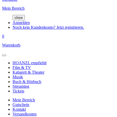
Mein Bereich
close
Anmelden
Noch kein Kundenkonto? Jetzt registrieren.
0
Warenkorb
HOANZL empfiehlt
Film & TV
Kabarett & Theater
Musik
Buch & Hörbuch
Streaming
Tickets
Mein Bereich
Gutschein
Kontakt
Versandkosten