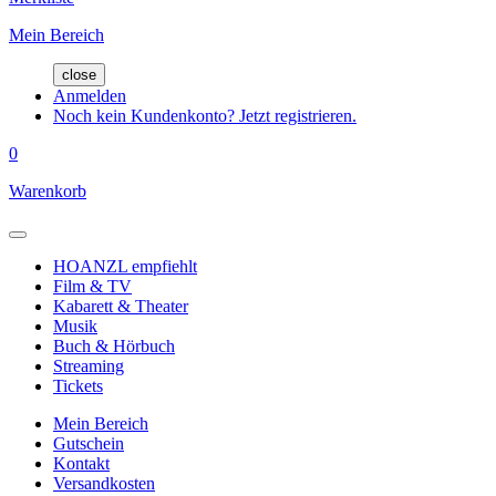
Mein Bereich
close
Anmelden
Noch kein Kundenkonto? Jetzt registrieren.
0
Warenkorb
HOANZL empfiehlt
Film & TV
Kabarett & Theater
Musik
Buch & Hörbuch
Streaming
Tickets
Mein Bereich
Gutschein
Kontakt
Versandkosten