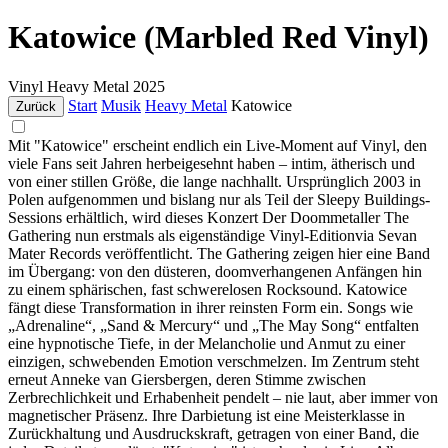
Katowice (Marbled Red Vinyl)
Vinyl
Heavy Metal
2025
Start
Musik
Heavy Metal
Katowice
Zurück
Mit "Katowice" erscheint endlich ein Live-Moment auf Vinyl, den
viele Fans seit Jahren herbeigesehnt haben – intim, ätherisch und
von einer stillen Größe, die lange nachhallt. Ursprünglich 2003 in
Polen aufgenommen und bislang nur als Teil der Sleepy Buildings-
Sessions erhältlich, wird dieses Konzert Der Doommetaller The
Gathering nun erstmals als eigenständige Vinyl-Editionvia Sevan
Mater Records veröffentlicht. The Gathering zeigen hier eine Band
im Übergang: von den düsteren, doomverhangenen Anfängen hin
zu einem sphärischen, fast schwerelosen Rocksound. Katowice
fängt diese Transformation in ihrer reinsten Form ein. Songs wie
„Adrenaline“, „Sand & Mercury“ und „The May Song“ entfalten
eine hypnotische Tiefe, in der Melancholie und Anmut zu einer
einzigen, schwebenden Emotion verschmelzen. Im Zentrum steht
erneut Anneke van Giersbergen, deren Stimme zwischen
Zerbrechlichkeit und Erhabenheit pendelt – nie laut, aber immer von
magnetischer Präsenz. Ihre Darbietung ist eine Meisterklasse in
Zurückhaltung und Ausdruckskraft, getragen von einer Band, die