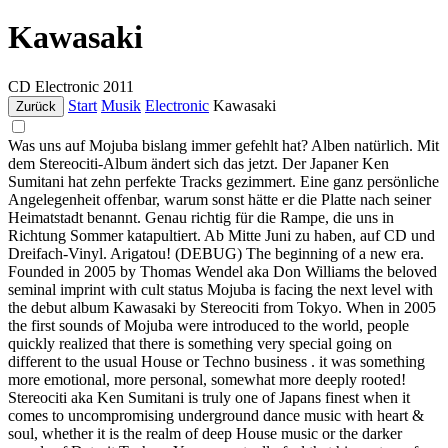
Kawasaki
CD
Electronic
2011
Start
Musik
Electronic
Kawasaki
Zurück
Was uns auf Mojuba bislang immer gefehlt hat? Alben natürlich. Mit
dem Stereociti-Album ändert sich das jetzt. Der Japaner Ken
Sumitani hat zehn perfekte Tracks gezimmert. Eine ganz persönliche
Angelegenheit offenbar, warum sonst hätte er die Platte nach seiner
Heimatstadt benannt. Genau richtig für die Rampe, die uns in
Richtung Sommer katapultiert. Ab Mitte Juni zu haben, auf CD und
Dreifach-Vinyl. Arigatou! (DEBUG) The beginning of a new era.
Founded in 2005 by Thomas Wendel aka Don Williams the beloved
seminal imprint with cult status Mojuba is facing the next level with
the debut album Kawasaki by Stereociti from Tokyo. When in 2005
the first sounds of Mojuba were introduced to the world, people
quickly realized that there is something very special going on
different to the usual House or Techno business . it was something
more emotional, more personal, somewhat more deeply rooted!
Stereociti aka Ken Sumitani is truly one of Japans finest when it
comes to uncompromising underground dance music with heart &
soul, whether it is the realm of deep House music or the darker