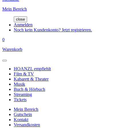
Mein Bereich
close
Anmelden
Noch kein Kundenkonto? Jetzt registrieren.
0
Warenkorb
HOANZL empfiehlt
Film & TV
Kabarett & Theater
Musik
Buch & Hörbuch
Streaming
Tickets
Mein Bereich
Gutschein
Kontakt
Versandkosten