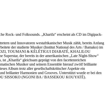
che Rock- und Folksounds. „Kharifa“ erscheint als CD im Digipack-
tern und Innovatoren westafrikanischer Musik zählt, bereits Anfang
eitete der studierte Musiker (Institut National des Arts / Bamako) im
 MTUKUDZI, TOUMANI & KÉLÉTIGUI DIABATÉ, KHALILOU
erstar, der bereits in der amerikanischen „Late Night-Show“
st „Kharifa“ gleichsam geprägt von den facettenreichen
smatischen Musiker und seinem Ensemble hierauf zwölf brilliante
es Album trotz aller gesellschaftskritischer Aspekte ein
t und brillanter Harmonien und Grooves. Unterstützt wurde er bei den
d ABOU SISSOKO (NGONI BA / BASSEKOU KOUYATÉ).