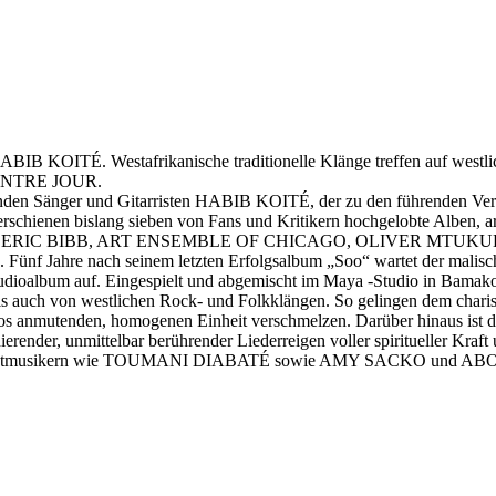
BIB KOITÉ. Westafrikanische traditionelle Klänge treffen auf westli
f CONTRE JOUR.
nden Sänger und Gitarristen HABIB KOITÉ, der zu den führenden Vertre
rschienen bislang sieben von Fans und Kritikern hochgelobte Alben, arb
 Kollegen wie ERIC BIBB, ART ENSEMBLE OF CHICAGO, OLIVER
nach seinem letzten Erfolgsalbum „Soo“ wartet der malische Sup
album auf. Eingespielt und abgemischt im Maya -Studio in Bamako, i
 als auch von westlichen Rock- und Folkklängen. So gelingen dem chari
s anmutenden, homogenen Einheit verschmelzen. Darüber hinaus ist dies
erender, unmittelbar berührender Liederreigen voller spiritueller Kraf
gen Gastmusikern wie TOUMANI DIABATÉ sowie AMY SACKO un