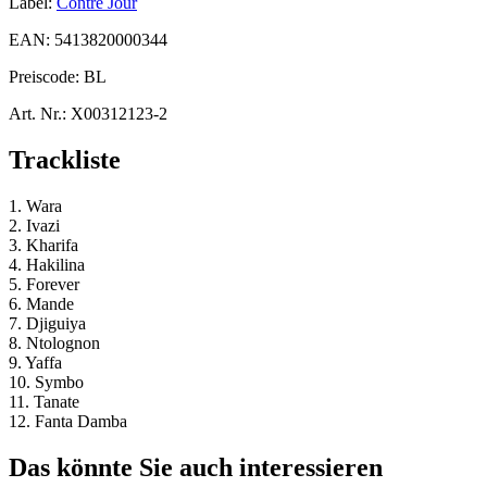
Label:
Contre Jour
EAN:
5413820000344
Preiscode:
BL
Art. Nr.:
X00312123-2
Trackliste
1. Wara
2. Ivazi
3. Kharifa
4. Hakilina
5. Forever
6. Mande
7. Djiguiya
8. Ntolognon
9. Yaffa
10. Symbo
11. Tanate
12. Fanta Damba
Das könnte Sie auch interessieren