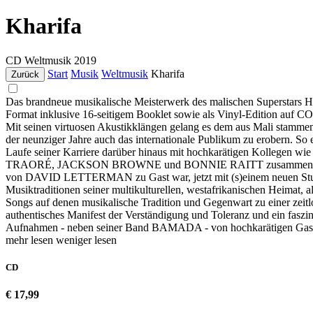
Kharifa
CD
Weltmusik
2019
Start
Musik
Weltmusik
Kharifa
Zurück
Das brandneue musikalische Meisterwerk des malischen Superstars HA
Format inklusive 16-seitigem Booklet sowie als Vinyl-Edition au
Mit seinen virtuosen Akustikklängen gelang es dem aus Mali stamme
der neunziger Jahre auch das internationale Publikum zu erobern. So e
Laufe seiner Karriere darüber hinaus mit hochkarätigen
TRAORÉ, JACKSON BROWNE und BONNIE RAITT zusammen. Fünf Jahre 
von DAVID LETTERMAN zu Gast war, jetzt mit (s)einem neuen Studio
Musiktraditionen seiner multikulturellen, westafrikanischen Heimat,
Songs auf denen musikalische Tradition und Gegenwart zu einer zeitlo
authentisches Manifest der Verständigung und Toleranz und ein faszini
Aufnahmen - neben seiner Band BAMADA - von hochkaräti
mehr lesen
weniger lesen
CD
€ 17,99