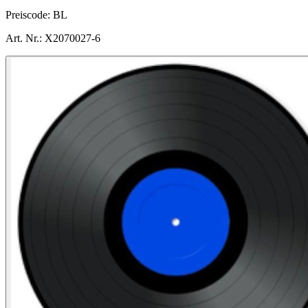
Preiscode:
BL
Art. Nr.:
X2070027-6