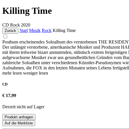
Killing Time
CD
Rock
2020
Start
Musik
Rock
Killing Time
Zurück
Posthum erscheinendes Soloalbum des verstorbenen THE RESIDE
Der unlängst verstorbene, amerikanische Musiker und Produzent H
mit ihrem teilweise bizarr anmutenden, stilistisch extrem freigeisti
aufgewachsene Musiker zwar aus gesundheitlichen Gründen vom Band-T
zahlreiche Soloalben unter verschiedenen Künstler-Pseudonym
Aufnahmen, die FOX in den letzten Monaten seines Lebens fertigstell
mehr lesen
weniger lesen
CD
€ 17,99
Derzeit nicht auf Lager
Produkt anfragen
Auf die Merkliste