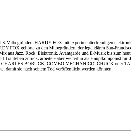
NTS-Mitbegründers HARDY FOX mit experimentierfreudigen elektr
ARDY FOX gehörte zu den Mitbegründern der legendären San-Francisc
gen Mix aus Jazz, Rock, Elektronik, Avantgarde und E-Musik bis zum heut
ourleben zurück, arbeitete aber weiterhin als Hauptkomponist für die
en wie CHARLES BOBUCK, COMBO MECHANICO, CHUCK oder TAR. Die 
te, damit sie nach seinem Tod veröffentlicht werden könnten.