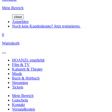
Mein Bereich
close
Anmelden
Noch kein Kundenkonto? Jetzt registrieren.
0
Warenkorb
HOANZL empfiehlt
Film & TV
Kabarett & Theater
Musik
Buch & Hörbuch
Streaming
Tickets
Mein Bereich
Gutschein
Kontakt
Versandkosten