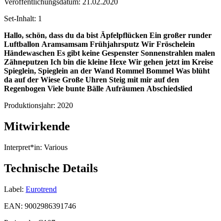
Veröffentlichungsdatum:
21.02.2020
Set-Inhalt:
1
Hallo, schön, dass du da bist
Äpfelpflücken
Ein großer runder
Luftballon
Aramsamsam
Frühjahrsputz
Wir Fröschelein
Händewaschen
Es gibt keine Gespenster
Sonnenstrahlen malen
Zähneputzen
Ich bin die kleine Hexe
Wir gehen jetzt im Kreise
Spieglein, Spieglein an der Wand
Rommel Bommel
Was blüht
da auf der Wiese
Große Uhren
Steig mit mir auf den
Regenbogen
Viele bunte Bälle
Aufräumen
Abschiedslied
Produktionsjahr:
2020
Mitwirkende
Interpret*in:
Various
Technische Details
Label:
Eurotrend
EAN:
9002986391746