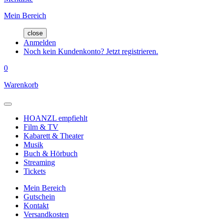
Mein Bereich
close
Anmelden
Noch kein Kundenkonto? Jetzt registrieren.
0
Warenkorb
HOANZL empfiehlt
Film & TV
Kabarett & Theater
Musik
Buch & Hörbuch
Streaming
Tickets
Mein Bereich
Gutschein
Kontakt
Versandkosten