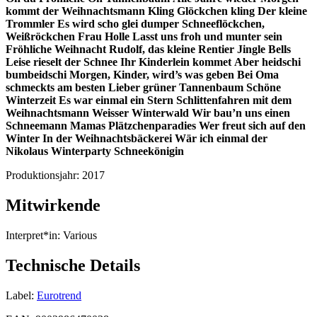
kommt der Weihnachtsmann
Kling Glöckchen kling
Der kleine
Trommler
Es wird scho glei dumper
Schneeflöckchen,
Weißröckchen
Frau Holle
Lasst uns froh und munter sein
Fröhliche Weihnacht
Rudolf, das kleine Rentier
Jingle Bells
Leise rieselt der Schnee
Ihr Kinderlein kommet
Aber heidschi
bumbeidschi
Morgen, Kinder, wird’s was geben
Bei Oma
schmeckts am besten
Lieber grüner Tannenbaum
Schöne
Winterzeit
Es war einmal ein Stern
Schlittenfahren mit dem
Weihnachtsmann
Weisser Winterwald
Wir bau’n uns einen
Schneemann
Mamas Plätzchenparadies
Wer freut sich auf den
Winter
In der Weihnachtsbäckerei
Wär ich einmal der
Nikolaus
Winterparty
Schneekönigin
Produktionsjahr:
2017
Mitwirkende
Interpret*in:
Various
Technische Details
Label:
Eurotrend