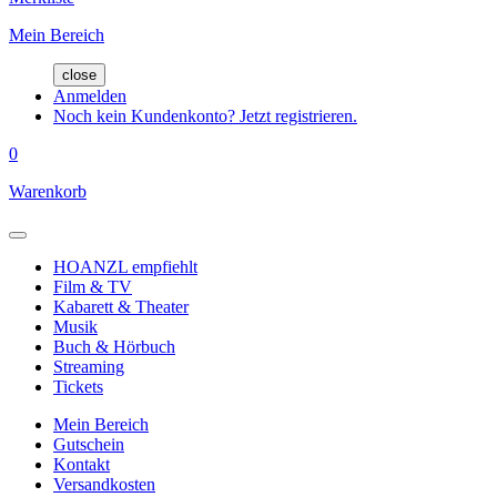
Mein Bereich
close
Anmelden
Noch kein Kundenkonto? Jetzt registrieren.
0
Warenkorb
HOANZL empfiehlt
Film & TV
Kabarett & Theater
Musik
Buch & Hörbuch
Streaming
Tickets
Mein Bereich
Gutschein
Kontakt
Versandkosten