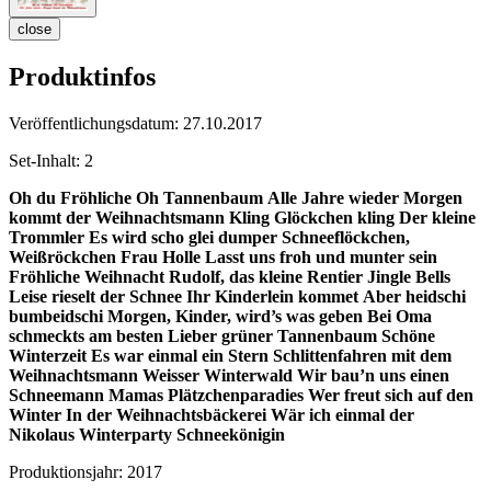
close
Produktinfos
Veröffentlichungsdatum:
27.10.2017
Set-Inhalt:
2
Oh du Fröhliche
Oh Tannenbaum
Alle Jahre wieder
Morgen
kommt der Weihnachtsmann
Kling Glöckchen kling
Der kleine
Trommler
Es wird scho glei dumper
Schneeflöckchen,
Weißröckchen
Frau Holle
Lasst uns froh und munter sein
Fröhliche Weihnacht
Rudolf, das kleine Rentier
Jingle Bells
Leise rieselt der Schnee
Ihr Kinderlein kommet
Aber heidschi
bumbeidschi
Morgen, Kinder, wird’s was geben
Bei Oma
schmeckts am besten
Lieber grüner Tannenbaum
Schöne
Winterzeit
Es war einmal ein Stern
Schlittenfahren mit dem
Weihnachtsmann
Weisser Winterwald
Wir bau’n uns einen
Schneemann
Mamas Plätzchenparadies
Wer freut sich auf den
Winter
In der Weihnachtsbäckerei
Wär ich einmal der
Nikolaus
Winterparty
Schneekönigin
Produktionsjahr:
2017