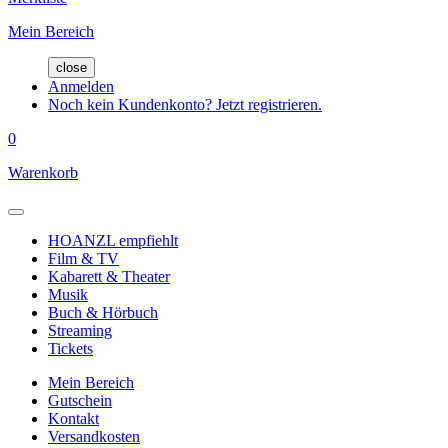
Mein Bereich
close
Anmelden
Noch kein Kundenkonto? Jetzt registrieren.
0
Warenkorb
HOANZL empfiehlt
Film & TV
Kabarett & Theater
Musik
Buch & Hörbuch
Streaming
Tickets
Mein Bereich
Gutschein
Kontakt
Versandkosten