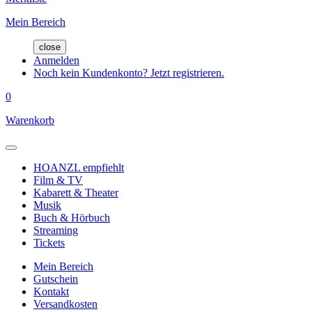
Mein Bereich
close
Anmelden
Noch kein Kundenkonto? Jetzt registrieren.
0
Warenkorb
HOANZL empfiehlt
Film & TV
Kabarett & Theater
Musik
Buch & Hörbuch
Streaming
Tickets
Mein Bereich
Gutschein
Kontakt
Versandkosten