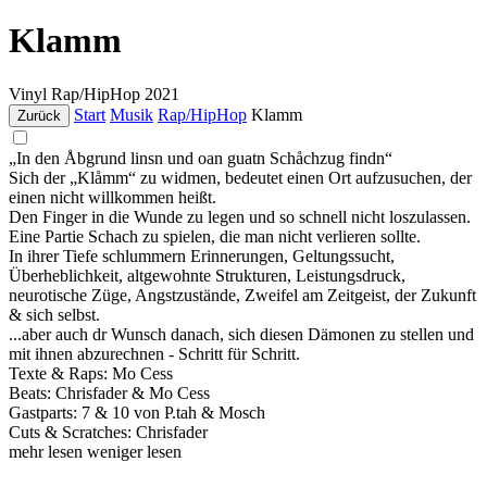
Klamm
Vinyl
Rap/HipHop
2021
Start
Musik
Rap/HipHop
Klamm
Zurück
„In den Åbgrund linsn und oan guatn Schåchzug findn“
Sich der „Klåmm“ zu widmen, bedeutet einen Ort aufzusuchen, der
einen nicht willkommen heißt.
Den Finger in die Wunde zu legen und so schnell nicht loszulassen.
Eine Partie Schach zu spielen, die man nicht verlieren sollte.
In ihrer Tiefe schlummern Erinnerungen, Geltungssucht,
Überheblichkeit, altgewohnte Strukturen, Leistungsdruck,
neurotische Züge, Angstzustände, Zweifel am Zeitgeist, der Zukunft
& sich selbst.
...aber auch dr Wunsch danach, sich diesen Dämonen zu stellen und
mit ihnen abzurechnen - Schritt für Schritt.
Texte & Raps: Mo Cess
Beats: Chrisfader & Mo Cess
Gastparts: 7 & 10 von P.tah & Mosch
Cuts & Scratches: Chrisfader
mehr lesen
weniger lesen