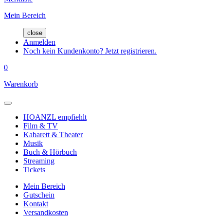
Mein Bereich
close
Anmelden
Noch kein Kundenkonto? Jetzt registrieren.
0
Warenkorb
HOANZL empfiehlt
Film & TV
Kabarett & Theater
Musik
Buch & Hörbuch
Streaming
Tickets
Mein Bereich
Gutschein
Kontakt
Versandkosten