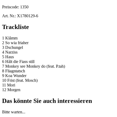
Preiscode:
1350
Art. Nr.:
X1780129-6
Trackliste
1 Klåmm
2 So wia friaher
3 Dschungel
4 Narziss
5 Haus
6 Hålt die Fiass still
7 Monkey see Monkey do (feat. P.tah)
8 Fliagntatsch
9 Koa Wunder
10 Frist (feat. Mosch)
11 Mori
12 Morgen
Das könnte Sie auch interessieren
Bitte warten...