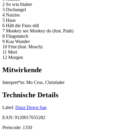
2 So wia friaher
3 Dschungel
4 Narziss
5 Haus
6 Hålt die Fiass still
7 Monkey see Monkey do (feat. P.tah)
8 Fliagntatsch
9 Koa Wunder
10 Frist (feat. Mosch)
11 Mori
12 Morgen
Mitwirkende
Interpret*in:
Mo Cess, Chrisfader
Technische Details
Label:
Duzz Down San
EAN:
9120017655282
Preiscode:
1350