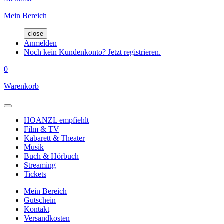
Mein Bereich
close
Anmelden
Noch kein Kundenkonto? Jetzt registrieren.
0
Warenkorb
HOANZL empfiehlt
Film & TV
Kabarett & Theater
Musik
Buch & Hörbuch
Streaming
Tickets
Mein Bereich
Gutschein
Kontakt
Versandkosten