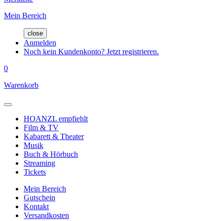
Mein Bereich
close
Anmelden
Noch kein Kundenkonto? Jetzt registrieren.
0
Warenkorb
HOANZL empfiehlt
Film & TV
Kabarett & Theater
Musik
Buch & Hörbuch
Streaming
Tickets
Mein Bereich
Gutschein
Kontakt
Versandkosten