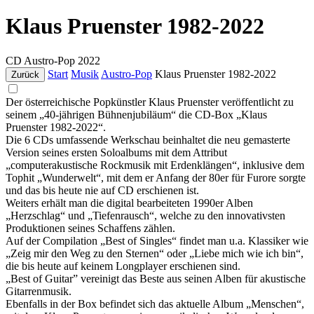
Klaus Pruenster 1982-2022
CD
Austro-Pop
2022
Start
Musik
Austro-Pop
Klaus Pruenster 1982-2022
Zurück
Der österreichische Popkünstler Klaus Pruenster veröffentlicht zu
seinem „40-jährigen Bühnenjubiläum“ die CD-Box „Klaus
Pruenster 1982-2022“.
Die 6 CDs umfassende Werkschau beinhaltet die neu gemasterte
Version seines ersten Soloalbums mit dem Attribut
„computerakustische Rockmusik mit Erdenklängen“, inklusive dem
Tophit „Wunderwelt“, mit dem er Anfang der 80er für Furore sorgte
und das bis heute nie auf CD erschienen ist.
Weiters erhält man die digital bearbeiteten 1990er Alben
„Herzschlag“ und „Tiefenrausch“, welche zu den innovativsten
Produktionen seines Schaffens zählen.
Auf der Compilation „Best of Singles“ findet man u.a. Klassiker wie
„Zeig mir den Weg zu den Sternen“ oder „Liebe mich wie ich bin“,
die bis heute auf keinem Longplayer erschienen sind.
„Best of Guitar” vereinigt das Beste aus seinen Alben für akustische
Gitarrenmusik.
Ebenfalls in der Box befindet sich das aktuelle Album „Menschen“,