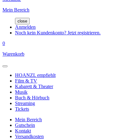
Mein Bereich
close
Anmelden
Noch kein Kundenkonto? Jetzt registrieren.
0
Warenkorb
HOANZL empfiehlt
Film & TV
Kabarett & Theater
Musik
Buch & Hörbuch
Streaming
Tickets
Mein Bereich
Gutschein
Kontakt
Versandkosten