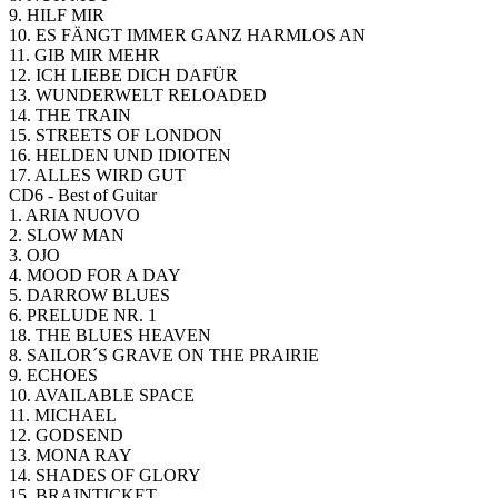
9. HILF MIR
10. ES FÄNGT IMMER GANZ HARMLOS AN
11. GIB MIR MEHR
12. ICH LIEBE DICH DAFÜR
13. WUNDERWELT RELOADED
14. THE TRAIN
15. STREETS OF LONDON
16. HELDEN UND IDIOTEN
17. ALLES WIRD GUT
CD6 - Best of Guitar
1. ARIA NUOVO
2. SLOW MAN
3. OJO
4. MOOD FOR A DAY
5. DARROW BLUES
6. PRELUDE NR. 1
18. THE BLUES HEAVEN
8. SAILOR´S GRAVE ON THE PRAIRIE
9. ECHOES
10. AVAILABLE SPACE
11. MICHAEL
12. GODSEND
13. MONA RAY
14. SHADES OF GLORY
15. BRAINTICKET