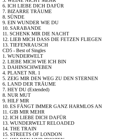
5. WEINE NICHT MEHR
6. ICH LIEBE DICH DAFÜR
7. BIZARRE TRÄUME
8. SÜNDE
9. EIN WUNDER WIE DU
10. SARABANDE
11. SCHENK MIR DIE NACHT
12. LIEB MICH DASS DIE FETZEN FLIEGEN
13. TIEFENRAUSCH
CD5 - Best of Singles
1. WUNDERWELT
2. LIEBE MICH WIE ICH BIN
3. DAHINSCHWEBEN
4. PLANET NR. 1
5. ZEIG MIR DEN WEG ZU DEN STERNEN
6. LAND DER TRÄUME
7. HEY DU (Extended)
8. NUR MUT
9. HILF MIR
10. ES FÄNGT IMMER GANZ HARMLOS AN
11. GIB MIR MEHR
12. ICH LIEBE DICH DAFÜR
13. WUNDERWELT RELOADED
14. THE TRAIN
15. STREETS OF LONDON