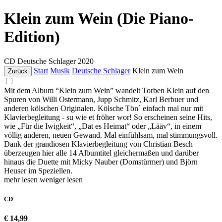
Klein zum Wein (Die Piano-
Edition)
CD
Deutsche Schlager
2020
Start
Musik
Deutsche Schlager
Klein zum Wein
Zurück
Mit dem Album “Klein zum Wein” wandelt Torben Klein auf den
Spuren von Willi Ostermann, Jupp Schmitz, Karl Berbuer und
anderen kölschen Originalen. Kölsche Tön´ einfach mal nur mit
Klavierbegleitung - su wie et fröher wor! So erscheinen seine Hits,
wie „Für die Iwigkeit“, „Dat es Heimat“ oder „Lääv“, in einem
völlig anderen, neuen Gewand. Mal einfühlsam, mal stimmungsvoll.
Dank der grandiosen Klavierbegleitung von Christian Besch
überzeugen hier alle 14 Albumtitel gleichermaßen und darüber
hinaus die Duette mit Micky Nauber (Domstürmer) und Björn
Heuser im Speziellen.
mehr lesen
weniger lesen
CD
€ 14,99