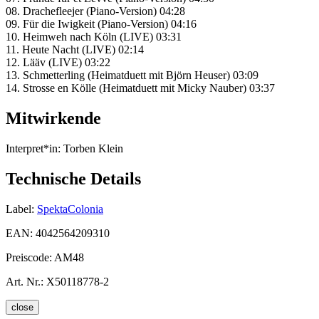
08. Drachefleejer (Piano-Version) 04:28
09. Für die Iwigkeit (Piano-Version) 04:16
10. Heimweh nach Köln (LIVE) 03:31
11. Heute Nacht (LIVE) 02:14
12. Lääv (LIVE) 03:22
13. Schmetterling (Heimatduett mit Björn Heuser) 03:09
14. Strosse en Kölle (Heimatduett mit Micky Nauber) 03:37
Mitwirkende
Interpret*in:
Torben Klein
Technische Details
Label:
SpektaColonia
EAN:
4042564209310
Preiscode:
AM48
Art. Nr.:
X50118778-2
close