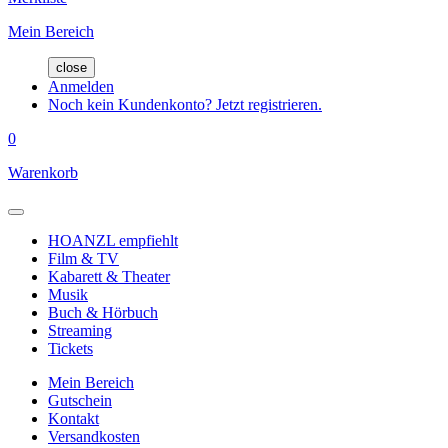
Mein Bereich
close
Anmelden
Noch kein Kundenkonto? Jetzt registrieren.
0
Warenkorb
HOANZL empfiehlt
Film & TV
Kabarett & Theater
Musik
Buch & Hörbuch
Streaming
Tickets
Mein Bereich
Gutschein
Kontakt
Versandkosten