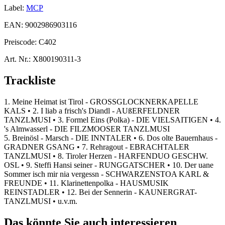
Label:
MCP
EAN:
9002986903116
Preiscode:
C402
Art. Nr.:
X800190311-3
Trackliste
1. Meine Heimat ist Tirol - GROSSGLOCKNERKAPELLE
KALS • 2. I liab a frisch's Diandl - AUßERFELDNER
TANZLMUSI • 3. Formel Eins (Polka) - DIE VIELSAITIGEN • 4.
's Almwasserl - DIE FILZMOOSER TANZLMUSI
5. Breinösl - Marsch - DIE INNTALER • 6. Dos olte Bauernhaus -
GRADNER GSANG • 7. Rehragout - EBRACHTALER
TANZLMUSI • 8. Tiroler Herzen - HARFENDUO GESCHW.
OSL • 9. Steffi Hansi seiner - RUNGGATSCHER • 10. Der uane
Sommer isch mir nia vergessn - SCHWARZENSTOA KARL &
FREUNDE • 11. Klarinettenpolka - HAUSMUSIK
REINSTADLER • 12. Bei der Sennerin - KAUNERGRAT-
TANZLMUSI • u.v.m.
Das könnte Sie auch interessieren