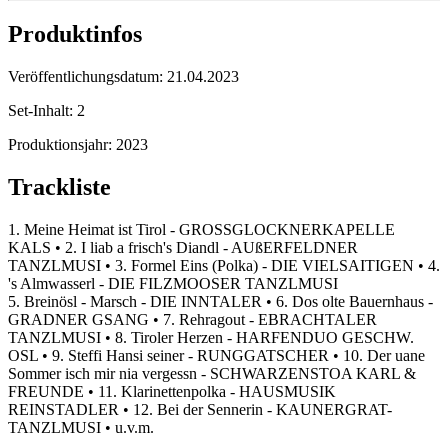
Produktinfos
Veröffentlichungsdatum:
21.04.2023
Set-Inhalt:
2
Produktionsjahr:
2023
Trackliste
1. Meine Heimat ist Tirol - GROSSGLOCKNERKAPELLE
KALS • 2. I liab a frisch's Diandl - AUßERFELDNER
TANZLMUSI • 3. Formel Eins (Polka) - DIE VIELSAITIGEN • 4.
's Almwasserl - DIE FILZMOOSER TANZLMUSI
5. Breinösl - Marsch - DIE INNTALER • 6. Dos olte Bauernhaus -
GRADNER GSANG • 7. Rehragout - EBRACHTALER
TANZLMUSI • 8. Tiroler Herzen - HARFENDUO GESCHW.
OSL • 9. Steffi Hansi seiner - RUNGGATSCHER • 10. Der uane
Sommer isch mir nia vergessn - SCHWARZENSTOA KARL &
FREUNDE • 11. Klarinettenpolka - HAUSMUSIK
REINSTADLER • 12. Bei der Sennerin - KAUNERGRAT-
TANZLMUSI • u.v.m.