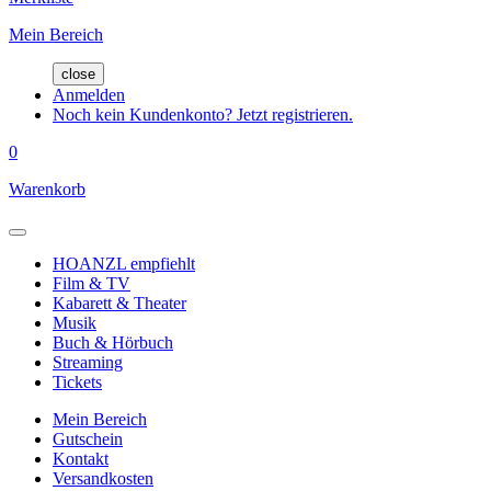
Mein Bereich
close
Anmelden
Noch kein Kundenkonto? Jetzt registrieren.
0
Warenkorb
HOANZL empfiehlt
Film & TV
Kabarett & Theater
Musik
Buch & Hörbuch
Streaming
Tickets
Mein Bereich
Gutschein
Kontakt
Versandkosten