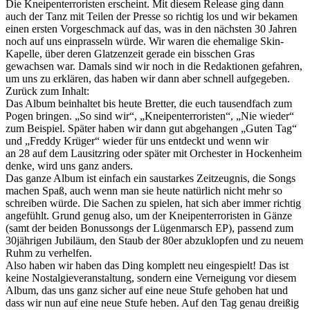
Die Kneipenterroristen erscheint. Mit diesem Release ging dann
auch der Tanz mit Teilen der Presse so richtig los und wir bekamen
einen ersten Vorgeschmack auf das, was in den nächsten 30 Jahren
noch auf uns einprasseln würde. Wir waren die ehemalige Skin-
Kapelle, über deren Glatzenzeit gerade ein bisschen Gras
gewachsen war. Damals sind wir noch in die Redaktionen gefahren,
um uns zu erklären, das haben wir dann aber schnell aufgegeben.
Zurück zum Inhalt:
Das Album beinhaltet bis heute Bretter, die euch tausendfach zum
Pogen bringen. „So sind wir“, „Kneipenterroristen“, „Nie wieder“
zum Beispiel. Später haben wir dann gut abgehangen „Guten Tag“
und „Freddy Krüger“ wieder für uns entdeckt und wenn wir
an 28 auf dem Lausitzring oder später mit Orchester in Hockenheim
denke, wird uns ganz anders.
Das ganze Album ist einfach ein saustarkes Zeitzeugnis, die Songs
machen Spaß, auch wenn man sie heute natürlich nicht mehr so
schreiben würde. Die Sachen zu spielen, hat sich aber immer richtig
angefühlt. Grund genug also, um der Kneipenterroristen in Gänze
(samt der beiden Bonussongs der Lügenmarsch EP), passend zum
30jährigen Jubiläum, den Staub der 80er abzuklopfen und zu neuem
Ruhm zu verhelfen.
Also haben wir haben das Ding komplett neu eingespielt! Das ist
keine Nostalgieveranstaltung, sondern eine Verneigung vor diesem
Album, das uns ganz sicher auf eine neue Stufe gehoben hat und
dass wir nun auf eine neue Stufe heben. Auf den Tag genau dreißig