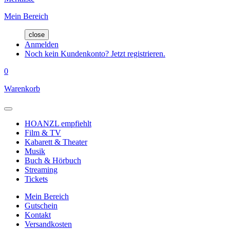
Mein Bereich
close
Anmelden
Noch kein Kundenkonto? Jetzt registrieren.
0
Warenkorb
HOANZL empfiehlt
Film & TV
Kabarett & Theater
Musik
Buch & Hörbuch
Streaming
Tickets
Mein Bereich
Gutschein
Kontakt
Versandkosten