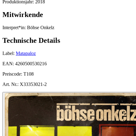
Produktionsjahr:
2018
Mitwirkende
Interpret*in:
Böhse Onkelz
Technische Details
Label:
Matapaloz
EAN:
4260500530216
Preiscode:
T108
Art. Nr.:
X33353021-2