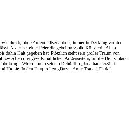
ndwie durch, ohne Aufenthaltserlaubnis, immer in Deckung vor der
ässt. Als er bei einer Feier die geheimnisvolle Künstlerin Alina
bis dahin Halt gegeben hat. Plötzlich steht sein großer Traum von
t zwischen drei gesellschaftlichen Außenseitern, für die Deutschland
efahr bringt. Wie schon in seinem Debütfilm „Jonathan“ erzählt
und Utopie. In den Hauptrollen glänzen Antje Traue („Dark“,