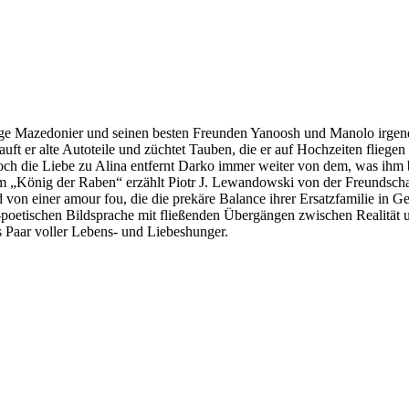
ährige Mazedonier und seinen besten Freunden Yanoosh und Manolo irge
ft er alte Autoteile und züchtet Tauben, die er auf Hochzeiten fliegen l
. Doch die Liebe zu Alina entfernt Darko immer weiter von dem, was ihm 
lm „König der Raben“ erzählt Piotr J. Lewandowski von der Freundschaf
 von einer amour fou, die die prekäre Balance ihrer Ersatzfamilie in G
-poetischen Bildsprache mit fließenden Übergängen zwischen Realität 
 Paar voller Lebens- und Liebeshunger.