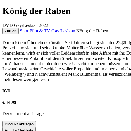
König der Raben
DVD
Gay/Lesbian
2022
Start
Film & TV
Gay/Lesbian
König der Raben
Zurück
Darko ist ein Überlebenskünstler. Seit Jahren schlägt sich der 22-j
Polizei. Um sich und seine kranke Mutter über Wasser zu halten, verkau
kennenlernt, wirft er sich voller Leidenschaft in eine Affäre mit ihr
einer besseren Zukunft auf dem Spiel. In seinem zweiten Kinospielfi
ihr Zuhause ist und die hier doch wie Unsichtbare leben müssen – und
Lewandowski seine Geschichte voller Empathie und in einer sinnlich
„Weinberg“) und Nachwuchstalent Malik Blumenthal als verletzliches
mehr lesen
weniger lesen
DVD
€ 14,99
Derzeit nicht auf Lager
Produkt anfragen
Auf die Merkliste