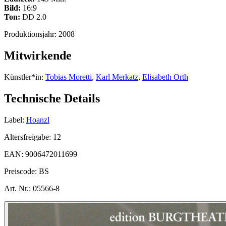
Bild:
16:9
Ton:
DD 2.0
Produktionsjahr:
2008
Mitwirkende
Künstler*in:
Tobias Moretti
,
Karl Merkatz
,
Elisabeth Orth
Technische Details
Label:
Hoanzl
Altersfreigabe:
12
EAN:
9006472011699
Preiscode:
BS
Art. Nr.:
05566-8