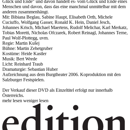
Glück und Ende" und davon handelt es- vom Glück und Ende eines
Menschen und davon, dass das eine manchmal unmittelbar mit dem
anderen zusammenhängt.
Mit: Bibiana Beglau, Sabine Haupt, Elisabeth Orth, Michele
Cuciuffo, Wolfgang Gasser, Ronald K. Hein, Daniel Jesch,
Johannes Krisch, Michael Maertens, Rudolf Melichar, Karl Merkatz,
Tobias Moretti, Nicholas Ofczarek, Robert Reinagl, Johannes Terne,
Paul Wolf-Plottegg, uvm.
Regie: Martin Kušej
Bühne: Martin Zehetgruber
Kostüme: Heide Kastler
Musik: Bert Wrede
Licht: Reinhard Traub
Dramaturgie: Sebastian Huber
Aufzeichnung aus dem Burgtheater 2006. Koproduktion mit den
Salzburger Festspielen.
Der Verkauf dieser DVD als Einzeltitel erfolgt nur innerhalb
Österreichs.
mehr lesen
weniger lesen