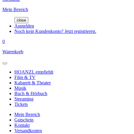
Mein Bereich
close
Anmelden
Noch kein Kundenkonto? Jetzt registrieren.
0
Warenkorb
HOANZL empfiehlt
Film & TV
Kabarett & Theater
Musik
Buch & Hörbuch
Streaming
Tickets
Mein Bereich
Gutschein
Kontakt
Versandkosten