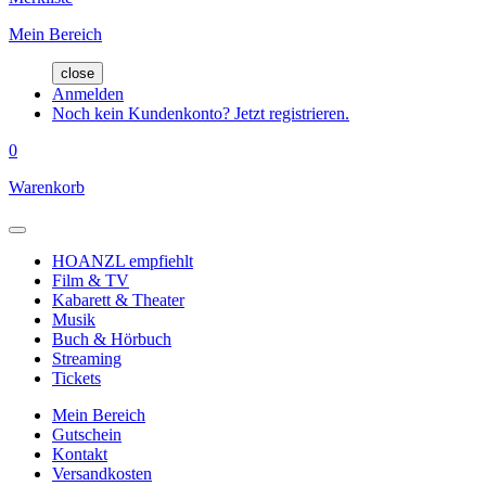
Mein Bereich
close
Anmelden
Noch kein Kundenkonto? Jetzt registrieren.
0
Warenkorb
HOANZL empfiehlt
Film & TV
Kabarett & Theater
Musik
Buch & Hörbuch
Streaming
Tickets
Mein Bereich
Gutschein
Kontakt
Versandkosten