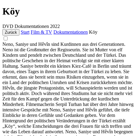
Köy
DVD
Dokumentationen
2022
Start
Film & TV
Dokumentationen
Köy
Zurück
Neno, Saniye und Hêvîn sind Kurdinnen aus drei Generationen.
Neno ist die Großmutter der Regisseurin. Sie ist Mutter von elf
Kindern und pendelt zwischen Deutschland und der Türkei. Das
politische Geschehen in der Heimat verfolgt sie mit einer klaren
Haltung. Saniye betreibt ein kleines Kiez-Café in Berlin und träumt
davon, eines Tages in ihrem Geburtsort in der Türkei zu leben. Sie
erkennt, dass sie bereit sein muss Risiken einzugehen, wenn sie in
ein Land der politischen Unruhen und Krisen zurückkehren möchte.
Hêvîn, die jüngste Protagonistin, will Schauspielerin werden und ist
politisch aktiv. Doch während ihres Studiums hat sie nicht mehr viel
Zeit für den Kampf gegen die Unterdrückung der kurdischen
Minderheit. Filmemacherin Serpil Turhan hat über drei Jahre hinweg
intensive Gespräche mit Neno, Saniye und Hêvîn geführt, die tiefe
Einblicke in deren Gefühle und Gedanken geben. Vor dem
Hintergrund der politischen Veränderungen in der Türkei erzählt
„Köy“, welche Entscheidungen die drei Frauen für sich treffen und
wie das Leben darauf antwortet. Neno, Saniye und Hêvîn begegnen