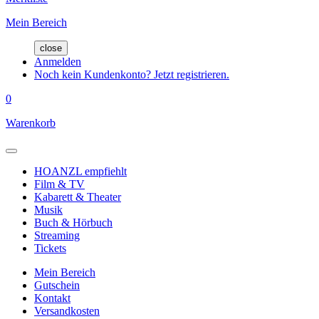
Mein Bereich
close
Anmelden
Noch kein Kundenkonto? Jetzt registrieren.
0
Warenkorb
HOANZL empfiehlt
Film & TV
Kabarett & Theater
Musik
Buch & Hörbuch
Streaming
Tickets
Mein Bereich
Gutschein
Kontakt
Versandkosten