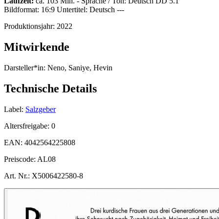
Laufzeit:
ca. 103 Min. - Sprache / Ton: Deutsch DD 5.1
Bildformat: 16:9 Untertitel: Deutsch ---
Produktionsjahr:
2022
Mitwirkende
Darsteller*in:
Neno, Saniye, Hevin
Technische Details
Label:
Salzgeber
Altersfreigabe:
0
EAN:
4042564225808
Preiscode:
AL08
Art. Nr.:
X5006422580-8