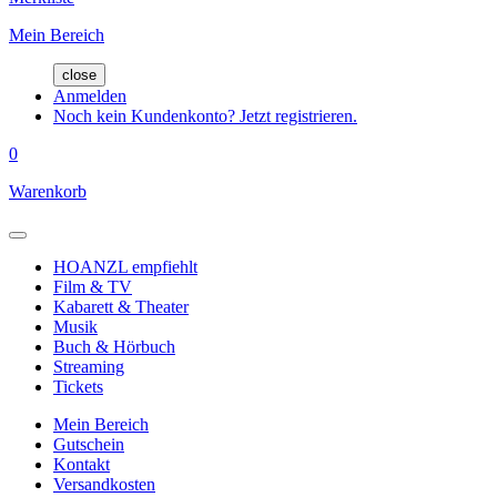
Mein Bereich
close
Anmelden
Noch kein Kundenkonto? Jetzt registrieren.
0
Warenkorb
HOANZL empfiehlt
Film & TV
Kabarett & Theater
Musik
Buch & Hörbuch
Streaming
Tickets
Mein Bereich
Gutschein
Kontakt
Versandkosten