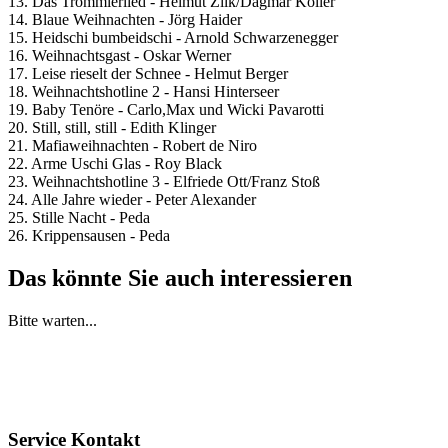
13. Das Trommlerlied - Helmut Zilk/Dagmar Koller
14. Blaue Weihnachten - Jörg Haider
15. Heidschi bumbeidschi - Arnold Schwarzenegger
16. Weihnachtsgast - Oskar Werner
17. Leise rieselt der Schnee - Helmut Berger
18. Weihnachtshotline 2 - Hansi Hinterseer
19. Baby Tenöre - Carlo,Max und Wicki Pavarotti
20. Still, still, still - Edith Klinger
21. Mafiaweihnachten - Robert de Niro
22. Arme Uschi Glas - Roy Black
23. Weihnachtshotline 3 - Elfriede Ott/Franz Stoß
24. Alle Jahre wieder - Peter Alexander
25. Stille Nacht - Peda
26. Krippensausen - Peda
Das könnte Sie auch interessieren
Bitte warten...
Service Kontakt