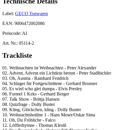
Technische Details
Label:
GECO Tonwaren
EAN:
9006472002086
Preiscode:
AI
Art. Nr.:
05114-2
Trackliste
01. Weihnachten ist Weihnachten - Peter Alexander
02. Advent, Advent ein Lichtlein brennt - Peter Stadlbichler
03. Oh, Austria - Rainhard Fendrich
04. Schlager für Fortgeschrittene - Gerhard Bronner
05. Es wird scho glei dumpa - Elvis Presley
06. Formel 1 Keks - Gerhard Berger
07. Talk Show - Brittja Hansen
08. Quizfrage - Dolly Buster
09. Kling, Glöckchen, kling - Dolly Buster
10. Weihnachtshotline 1 - Hans Moser/Oskar Sima
11. Oh, Du Fröhliche - Falco
12. Löfflerhymne - Thomas Klestil