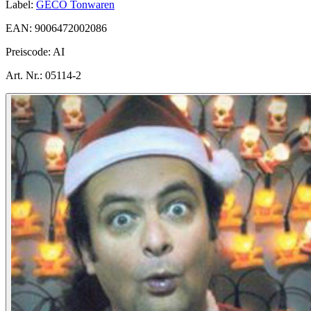
Label:
GECO Tonwaren
EAN:
9006472002086
Preiscode:
AI
Art. Nr.:
05114-2