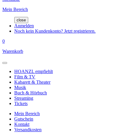
Mein Bereich
close
Anmelden
Noch kein Kundenkonto? Jetzt registrieren.
0
Warenkorb
HOANZL empfiehlt
Film & TV
Kabarett & Theater
Musik
Buch & Hörbuch
Streaming
Tickets
Mein Bereich
Gutschein
Kontakt
Versandkosten