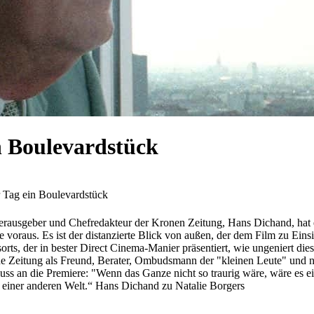
n Boulevardstück
 Tag ein Boulevardstück
rausgeber und Chefredakteur der Kronen Zeitung, Hans Dichand, hat es 
oraus. Es ist der distanzierte Blick von außen, der dem Film zu Einsic
essorts, der in bester Direct Cinema-Manier präsentiert, wie ungeniert di
e Zeitung als Freund, Berater, Ombudsmann der "kleinen Leute" und nic
ss an die Premiere: "Wenn das Ganze nicht so traurig wäre, wäre es eige
n einer anderen Welt.“ Hans Dichand zu Natalie Borgers