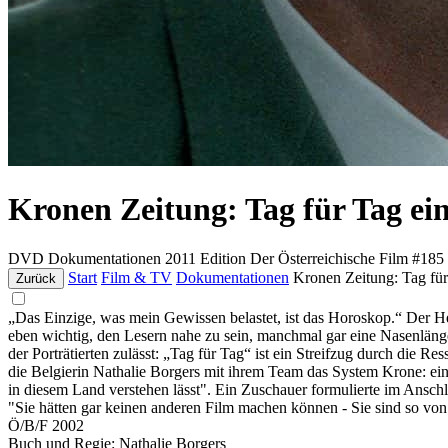
Kronen Zeitung: Tag für Tag ei
DVD
Dokumentationen
2011
Edition Der Österreichische Film #185
Start
Film & TV
Dokumentationen
Kronen Zeitung: Tag für
Zurück
„Das Einzige, was mein Gewissen belastet, ist das Horoskop.“ Der He
eben wichtig, den Lesern nahe zu sein, manchmal gar eine Nasenlänge v
der Porträtierten zulässt: „Tag für Tag“ ist ein Streifzug durch die R
die Belgierin Nathalie Borgers mit ihrem Team das System Krone: ein
in diesem Land verstehen lässt". Ein Zuschauer formulierte im Anschlu
"Sie hätten gar keinen anderen Film machen können - Sie sind so vo
Ö/B/F 2002
Buch und Regie: Nathalie Borgers