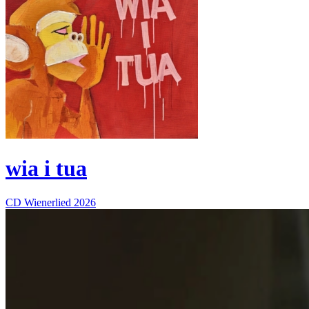
wia i tua
CD
Wienerlied
2026