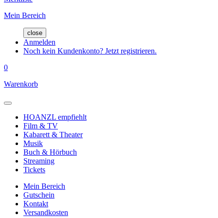
Mein Bereich
close
Anmelden
Noch kein Kundenkonto? Jetzt registrieren.
0
Warenkorb
HOANZL empfiehlt
Film & TV
Kabarett & Theater
Musik
Buch & Hörbuch
Streaming
Tickets
Mein Bereich
Gutschein
Kontakt
Versandkosten