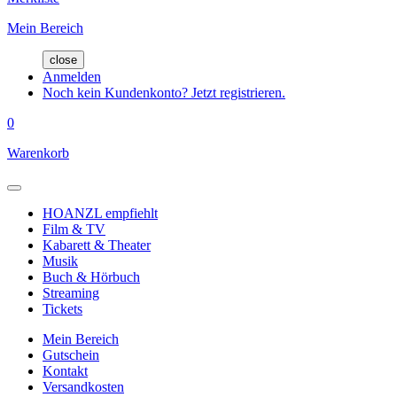
Mein Bereich
close
Anmelden
Noch kein Kundenkonto? Jetzt registrieren.
0
Warenkorb
HOANZL empfiehlt
Film & TV
Kabarett & Theater
Musik
Buch & Hörbuch
Streaming
Tickets
Mein Bereich
Gutschein
Kontakt
Versandkosten