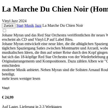
La Marche Du Chien Noir (Hom
Vinyl
Jazz
2024
Start
Musik
Jazz
La Marche Du Chien Noir
Zurück
Johane Myran und das Red Star Orchestra veröffentlichen ihr neues W
erscheint als CD und Vinyl-LP auf Label Bleu.
Johane Myran entwickelt eine neue Idee, die die alltäglichen Spazie
täglichen Spaziergang Saties zwischen Montmartre und Arcueil, wobei 
musikalischen Ideen, die ihm auf seiner Reise durch den Kopf gingen
hat sich das 18-köpfige Red Star Orchestra von der Wiederbelebung gr
Originalarrangements und Kompositionen. Dazu zählen Alben wie "Oliv
entschieden
moderne Musik anbietet. Neben Myran sind die Solisten Arnaud Rouli
beteiligt.
mehr lesen
weniger lesen
Vinyl
€ 24,99
Auf Lager. Lieferung in 2-3 Werktagen