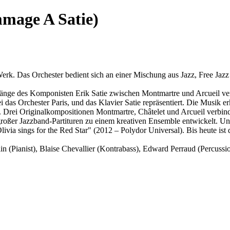
mage A Satie)
erk. Das Orchester bedient sich an einer Mischung aus Jazz, Free Jaz
rgänge des Komponisten Erik Satie zwischen Montmartre und Arcueil ver
das Orchester Paris, und das Klavier Satie repräsentiert. Die Musik er
. Drei Originalkompositionen Montmartre, Châtelet und Arcueil verbin
oßer Jazzband-Partituren zu einem kreativen Ensemble entwickelt. Unte
ia sings for the Red Star" (2012 – Polydor Universal). Bis heute ist 
n (Pianist), Blaise Chevallier (Kontrabass), Edward Perraud (Percussi