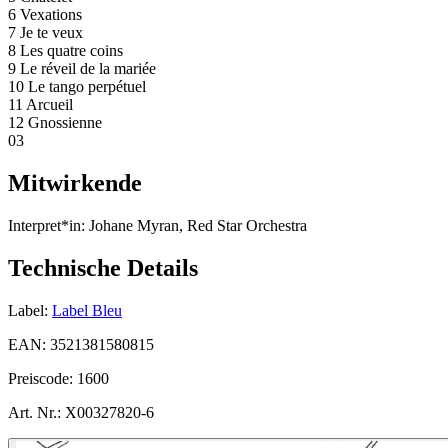
6 Vexations
7 Je te veux
8 Les quatre coins
9 Le réveil de la mariée
10 Le tango perpétuel
11 Arcueil
12 Gnossienne
03
Mitwirkende
Interpret*in:
Johane Myran, Red Star Orchestra
Technische Details
Label:
Label Bleu
EAN:
3521381580815
Preiscode:
1600
Art. Nr.:
X00327820-6