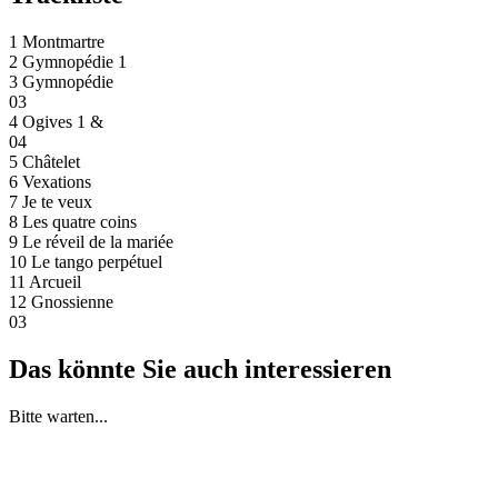
1 Montmartre
2 Gymnopédie 1
3 Gymnopédie
03
4 Ogives 1 &
04
5 Châtelet
6 Vexations
7 Je te veux
8 Les quatre coins
9 Le réveil de la mariée
10 Le tango perpétuel
11 Arcueil
12 Gnossienne
03
Das könnte Sie auch interessieren
Bitte warten...