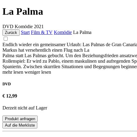
La Palma
DVD
Komödie
2021
Start
Film & TV
Komödie
La Palma
Zurück
Endlich wieder ein gemeinsamer Urlaub: Las Palmas de Gran Canaria. 
Markus hat versehentlich einen Flug nach La
Palma statt Las Palmas gebucht. Um den Beziehungsfrieden ansatzweise 
Rollenspiel: Er wird zu Pablo, einem maskulinen und aufregenden Span
Spanierin. Zwischen skurrilen Situationen und Begegnungen beginnen 
mehr lesen
weniger lesen
DVD
€ 12,99
Derzeit nicht auf Lager
Produkt anfragen
Auf die Merkliste