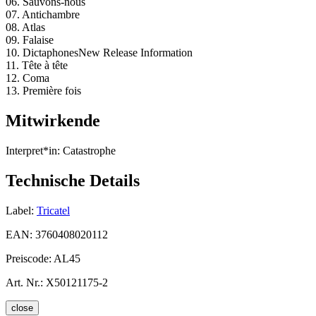
06. Sauvons-nous
07. Antichambre
08. Atlas
09. Falaise
10. DictaphonesNew Release Information
11. Tête à tête
12. Coma
13. Première fois
Mitwirkende
Interpret*in:
Catastrophe
Technische Details
Label:
Tricatel
EAN:
3760408020112
Preiscode:
AL45
Art. Nr.:
X50121175-2
close