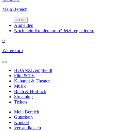
Mein Bereich
close
Anmelden
Noch kein Kundenkonto? Jetzt registrieren.
0
Warenkorb
HOANZL empfiehlt
Film & TV
Kabarett & Theater
Musik
Buch & Hörbuch
Streaming
Tickets
Mein Bereich
Gutschein
Kontakt
Versandkosten