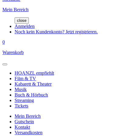
Mein Bereich
close
Anmelden
Noch kein Kundenkonto? Jetzt registrieren.
0
Warenkorb
HOANZL empfiehlt
Film & TV
Kabarett & Theater
Musik
Buch & Hörbuch
Streaming
Tickets
Mein Bereich
Gutschein
Kontakt
Versandkosten