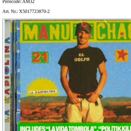
Preiscode:
AM32
Art. Nr.:
X5017723870-2