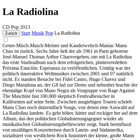
La Radiolina
CD
Pop
2013
Start
Musik
Pop
La Radiolina
Zurück
Genre-Misch-Masch-Meister und Kauderwelsch-Maniac Manu
Chao ist zurück. Sechs Jahre ließ der als 1961 in Paris geborene
José-Manuel Thomas Arthur Chaovergehen, um mit La Radiolina
das erste Studioalbum nach dem erfolgreichen, platinveredelten
Próxima Estación: Esperanza zu veröffentlichen. Untätig war der
politisch daueraktive Weltmusiker zwischen 2001 und 07 natürlich
nicht. Es standen Besuche bei Fidel Castro, Hugo Chavez und
Diego Maradona an, der G8 lud zur Demo und nebenbei brachte der
ehemalige Kopf von Mano Negra als Vorgruppe von Rage Against
The Maschine fast 100.000 skeptisch Festivalbesucher in
Kalifornien auf seine Seite. Zwischen ausgiebigen Touren schrieb
Manu Chao noch dutzendfach Songs, von denen eine Auswahl auf
La Radiolina landete. Es geht höher, härter und rockiger her auf dem
Album, das den politischen Globalisierungsgegner wieder als
musikalischen Globalisierungsbefürworter zeigt. Stark beeinflusst
von unzähligen Konzertreisen durch Latein- und Südamerika,
sozialisiert von westlichem Rock fusioniert der kleine, große Mann