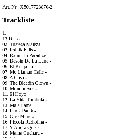
Art. Nr.:
X5017723870-2
Trackliste
1.
13 Días -
02. Tristeza Maleza -
03. Politik Kills -
04. Rainin In Paradize -
05. Besoin De La Lune -
06. El Kitapena -
07. Me Llaman Calle -
08. A Cosa -
09. The Bleedin Clown -
10. Mundorévès -
11. El Hoyo -
12. La Vida Tombola -
13. Mala Fama -
14. Panik Panik -
15. Otro Mundo -
16. Piccola Radiolina -
17. Y Ahora Qué ? -
18. Mama Cuchara -