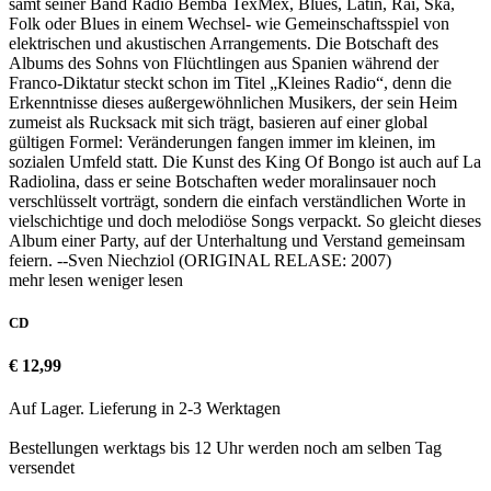
samt seiner Band Radio Bemba TexMex, Blues, Latin, Rai, Ska,
Folk oder Blues in einem Wechsel- wie Gemeinschaftsspiel von
elektrischen und akustischen Arrangements. Die Botschaft des
Albums des Sohns von Flüchtlingen aus Spanien während der
Franco-Diktatur steckt schon im Titel „Kleines Radio“, denn die
Erkenntnisse dieses außergewöhnlichen Musikers, der sein Heim
zumeist als Rucksack mit sich trägt, basieren auf einer global
gültigen Formel: Veränderungen fangen immer im kleinen, im
sozialen Umfeld statt. Die Kunst des King Of Bongo ist auch auf La
Radiolina, dass er seine Botschaften weder moralinsauer noch
verschlüsselt vorträgt, sondern die einfach verständlichen Worte in
vielschichtige und doch melodiöse Songs verpackt. So gleicht dieses
Album einer Party, auf der Unterhaltung und Verstand gemeinsam
feiern. --Sven Niechziol (ORIGINAL RELASE: 2007)
mehr lesen
weniger lesen
CD
€ 12,99
Auf Lager. Lieferung in 2-3 Werktagen
Bestellungen werktags bis 12 Uhr werden noch am selben Tag
versendet