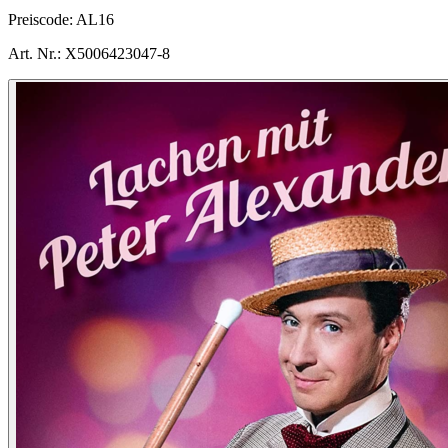
Preiscode:
AL16
Art. Nr.:
X5006423047-8