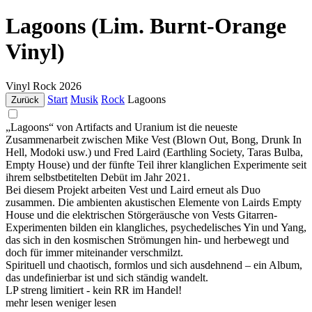
Lagoons (Lim. Burnt-Orange
Vinyl)
Vinyl
Rock
2026
Start
Musik
Rock
Lagoons
Zurück
„Lagoons“ von Artifacts and Uranium ist die neueste
Zusammenarbeit zwischen Mike Vest (Blown Out, Bong, Drunk In
Hell, Modoki usw.) und Fred Laird (Earthling Society, Taras Bulba,
Empty House) und der fünfte Teil ihrer klanglichen Experimente seit
ihrem selbstbetitelten Debüt im Jahr 2021.
Bei diesem Projekt arbeiten Vest und Laird erneut als Duo
zusammen. Die ambienten akustischen Elemente von Lairds Empty
House und die elektrischen Störgeräusche von Vests Gitarren-
Experimenten bilden ein klangliches, psychedelisches Yin und Yang,
das sich in den kosmischen Strömungen hin- und herbewegt und
doch für immer miteinander verschmilzt.
Spirituell und chaotisch, formlos und sich ausdehnend – ein Album,
das undefinierbar ist und sich ständig wandelt.
LP streng limitiert - kein RR im Handel!
mehr lesen
weniger lesen