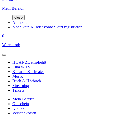
Mein Bereich
close
Anmelden
Noch kein Kundenkonto? Jetzt registrieren.
0
Warenkorb
HOANZL empfiehlt
Film & TV
Kabarett & Theater
Musik
Buch & Hörbuch
Streaming
Tickets
Mein Bereich
Gutschein
Kontakt
Versandkosten