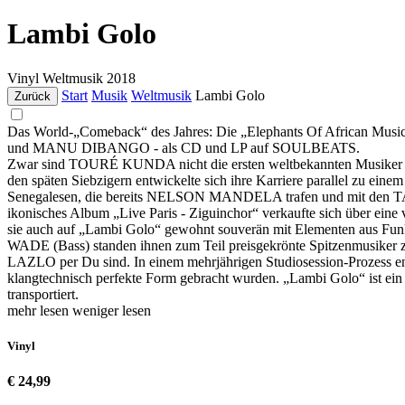
Lambi Golo
Vinyl
Weltmusik
2018
Start
Musik
Weltmusik
Lambi Golo
Zurück
Das World-„Comeback“ des Jahres: Die „Elephants Of African Music
und MANU DIBANGO - als CD und LP auf SOULBEATS.
Zwar sind TOURÉ KUNDA nicht die ersten weltbekannten Musiker a
den späten Siebzigern entwickelte sich ihre Karriere parallel zu ein
Senegalesen, die bereits NELSON MANDELA trafen und mit den T
ikonisches Album „Live Paris - Ziguinchor“ verkaufte sich über eine
sie auch auf „Lambi Golo“ gewohnt souverän mit Elementen au
WADE (Bass) standen ihnen zum Teil preisgekrönte Spitzen
LAZLO per Du sind. In einem mehrjährigen Studiosession-Prozes
klangtechnisch perfekte Form gebracht wurden. „Lambi Golo“ ist ei
transportiert.
mehr lesen
weniger lesen
Vinyl
€ 24,99