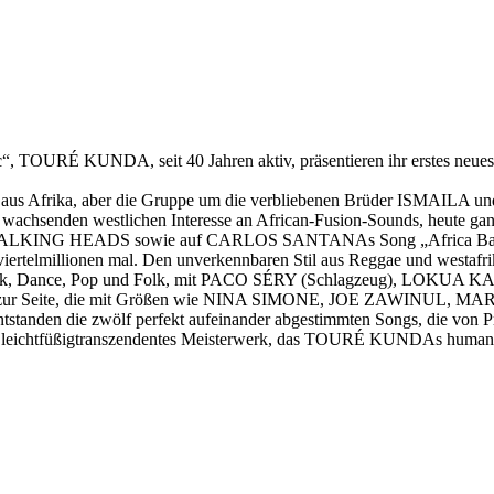
“, TOURÉ KUNDA, seit 40 Jahren aktiv, präsentieren ihr erstes neue
us Afrika, aber die Gruppe um die verbliebenen Brüder ISMAILA un
em wachsenden westlichen Interesse an African-Fusion-Sounds, heute ga
ALKING HEADS sowie auf CARLOS SANTANAs Song „Africa Bamba“ zu
 viertelmillionen mal. Den unverkennbaren Stil aus Reggae und westaf
s Funk, Dance, Pop und Folk, mit PACO SÉRY (Schlagzeug), LOKU
musiker zur Seite, die mit Größen wie NINA SIMONE, JOE ZAW
s entstanden die zwölf perfekt aufeinander abgestimmten Songs,
n leichtfüßigtranszendentes Meisterwerk, das TOURÉ KUNDAs humanist