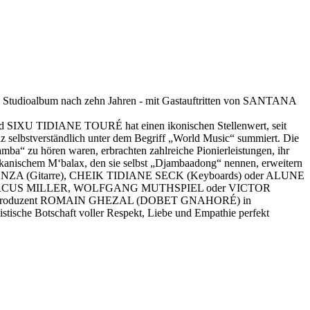
s Studioalbum nach zehn Jahren - mit Gastauftritten von SANTANA
d SIXU TIDIANE TOURÉ hat einen ikonischen Stellenwert, seit
nz selbstverständlich unter dem Begriff „World Music“ summiert. Die
 hören waren, erbrachten zahlreiche Pionierleistungen, ihr
rikanischem M‘balax, den sie selbst „Djambaadong“ nennen, erweitern
A KANZA (Gitarre), CHEIK TIDIANE SECK (Keyboards) oder ALUNE
INUL, MARCUS MILLER, WOLFGANG MUTHSPIEL oder VICTOR
 die von Produzent ROMAIN GHEZAL (DOBET GNAHORÉ) in
ische Botschaft voller Respekt, Liebe und Empathie perfekt