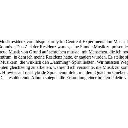
r Musikresidenz von thisquietarmy im Centre d’Expérimentation Mus
unds. „Das Ziel der Residenz war es, eine Stunde Musik zu präsentiere
eue Musik von Grund auf schreiben musste, mit Menschen, die ich noch 
rum, in dem ich meine Residenz hatte, engagiert wurden. Es stellte si
Musikern, die wirklich den „Jamming“-Spirit liebten. Wir mussten Wege
ten gleichzeitig zu arbeiten, während ich versuchte, die Musik zu komp
Hinweis auf das hybride Sprachenumfeld, mit dem Quach in Québec aufg
Das resultierende Album spiegelt die Erkundung einer breiten Palette v