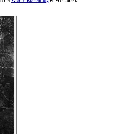
it der
Widerrufsbelehrung
einverstanden.