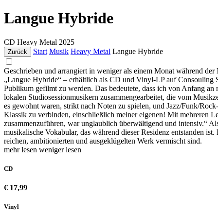
Langue Hybride
CD
Heavy Metal
2025
Start
Musik
Heavy Metal
Langue Hybride
Zurück
Geschrieben und arrangiert in weniger als einem Monat während de
„Langue Hybride“ – erhältlich als CD und Vinyl-LP auf Consouling So
Publikum gefilmt zu werden. Das bedeutete, dass ich von Anfang an n
lokalen Studiosessionmusikern zusammengearbeitet, die vom Musikzent
es gewohnt waren, strikt nach Noten zu spielen, und Jazz/Funk/Rock-
Klassik zu verbinden, einschließlich meiner eigenen! Mit mehreren Leu
zusammenzuführen, war unglaublich überwältigend und intensiv.“ Als 
musikalische Vokabular, das während dieser Residenz entstanden ist. 
reichen, ambitionierten und ausgeklügelten Werk vermischt sind.
mehr lesen
weniger lesen
CD
€ 17,99
Vinyl