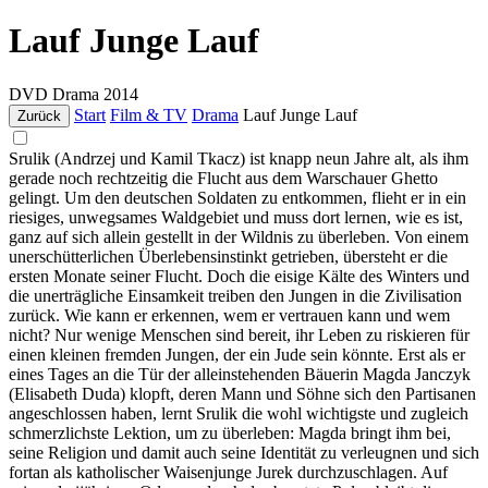
Lauf Junge Lauf
DVD
Drama
2014
Start
Film & TV
Drama
Lauf Junge Lauf
Zurück
Srulik (Andrzej und Kamil Tkacz) ist knapp neun Jahre alt, als ihm
gerade noch rechtzeitig die Flucht aus dem Warschauer Ghetto
gelingt. Um den deutschen Soldaten zu entkommen, flieht er in ein
riesiges, unwegsames Waldgebiet und muss dort lernen, wie es ist,
ganz auf sich allein gestellt in der Wildnis zu überleben. Von einem
unerschütterlichen Überlebensinstinkt getrieben, übersteht er die
ersten Monate seiner Flucht. Doch die eisige Kälte des Winters und
die unerträgliche Einsamkeit treiben den Jungen in die Zivilisation
zurück. Wie kann er erkennen, wem er vertrauen kann und wem
nicht? Nur wenige Menschen sind bereit, ihr Leben zu riskieren für
einen kleinen fremden Jungen, der ein Jude sein könnte. Erst als er
eines Tages an die Tür der alleinstehenden Bäuerin Magda Janczyk
(Elisabeth Duda) klopft, deren Mann und Söhne sich den Partisanen
angeschlossen haben, lernt Srulik die wohl wichtigste und zugleich
schmerzlichste Lektion, um zu überleben: Magda bringt ihm bei,
seine Religion und damit auch seine Identität zu verleugnen und sich
fortan als katholischer Waisenjunge Jurek durchzuschlagen. Auf