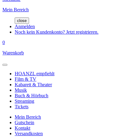
Mein Bereich
close
Anmelden
Noch kein Kundenkonto? Jetzt registrieren.
0
Warenkorb
HOANZL empfiehlt
Film & TV
Kabarett & Theater
Musik
Buch & Hörbuch
Streaming
Tickets
Mein Bereich
Gutschein
Kontakt
Versandkosten