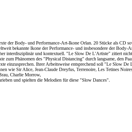
te der Body- und Performance-Art-Ikone Orlan. 20 Stücke als CD sowi
 weltweit bekannte Ikone der Performance- und insbesondere der Body-Ar
eher interdisziplinär und kontextuell. "Le Slow De L'Artiste" zitiert n
Texte zum Phänomen des "Physical Distancing" durch langsame, den Paar
xte einzusprechen. Ihrer Arbeitsweise entsprechend soll "Le Slow De 
nen wie Sir Alice, Jean-Claude Dreyfus, Terrenoire, Les Tetines Noir
rau, Charlie Morrow,
ieben und spielten die Melodien für diese "Slow Dances".