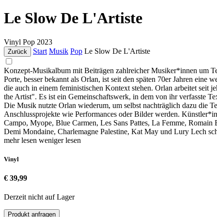
Le Slow De L'Artiste
Vinyl
Pop
2023
Start
Musik
Pop
Le Slow De L'Artiste
Zurück
Konzept-Musikalbum mit Beiträgen zahlreicher Musiker*innen um Tex
Porte, besser bekannt als Orlan, ist seit den späten 70er Jahren eine
die auch in einem feministischen Kontext stehen. Orlan arbeitet seit j
the Artist". Es ist ein Gemeinschaftswerk, in dem von ihr verfasste 
Die Musik nutzte Orlan wiederum, um selbst nachträglich dazu die Te
Anschlussprojekte wie Performances oder Bilder werden. Künstler*in
Campo, Myope, Blue Carmen, Les Sans Pattes, La Femme, Romain B
Demi Mondaine, Charlemagne Palestine, Kat May und Lury Lech schr
mehr lesen
weniger lesen
Vinyl
€ 39,99
Derzeit nicht auf Lager
Produkt anfragen