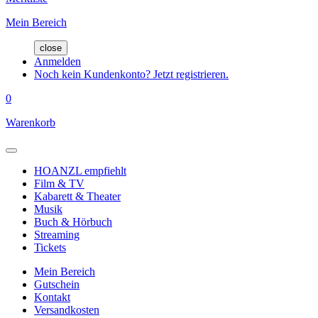
Mein Bereich
close
Anmelden
Noch kein Kundenkonto? Jetzt registrieren.
0
Warenkorb
HOANZL empfiehlt
Film & TV
Kabarett & Theater
Musik
Buch & Hörbuch
Streaming
Tickets
Mein Bereich
Gutschein
Kontakt
Versandkosten